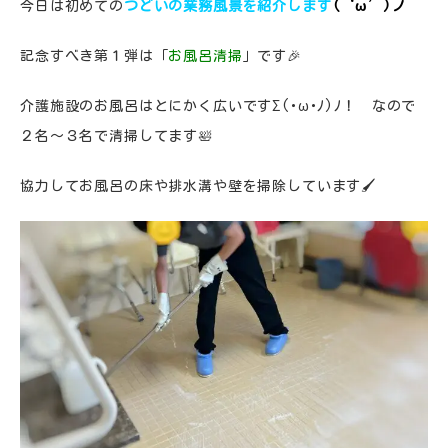
今日は初めての
つどいの業務風景を紹介します
(‘ω’)ノ
記念すべき第１弾は「
お風呂清掃
」です🎉
介護施設のお風呂はとにかく広いですΣ(･ω･ﾉ)ﾉ！ なので
２名～３名で清掃してます🛀
協力してお風呂の床や排水溝や壁を掃除しています🖌