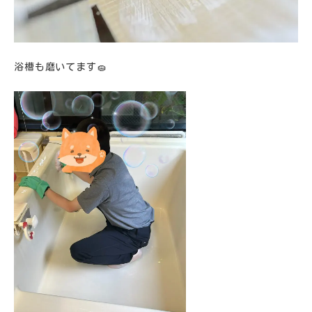
浴槽も磨いてます🧽